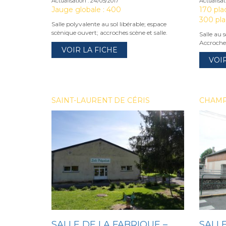
Actualisation : 24/05/2017
Actualisat
Jauge globale : 400
170 pla
300 pl
Salle polyvalente au sol libérable; espace
scènique ouvert; accroches scène et salle.
Salle au 
Accroches
VOIR LA FICHE
VOI
SAINT-LAURENT DE CÉRIS
CHAM
SALLE DE LA FABRIQUE –
SALLE