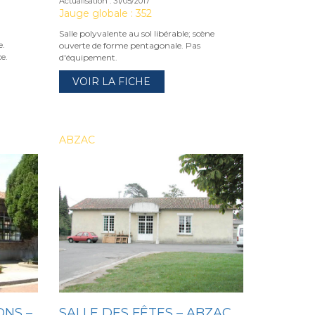
Actualisation : 31/05/2017
Jauge globale : 352
Salle polyvalente au sol libérable; scène
e.
ouverte de forme pentagonale. Pas
e.
d'équipement.
VOIR LA FICHE
ABZAC
ONS –
SALLE DES FÊTES – ABZAC