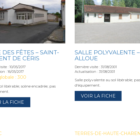
 DES FÊTES – SAINT-
SALLE POLYVALENTE –
ENT DE CÉRIS
ALLOUE
site : 10/05/2017
Dernière visite : 31/08/2001
ion : 16/05/2017
Actualisation : 31/08/2001
lobale : 300
Salle polyvalente au sol libérable; pa
d'équipement.
sol libérable; scène encadrée; pas
ment.
VOIR LA FICHE
R LA FICHE
C
TERRES-DE-HAUTE-CHARE