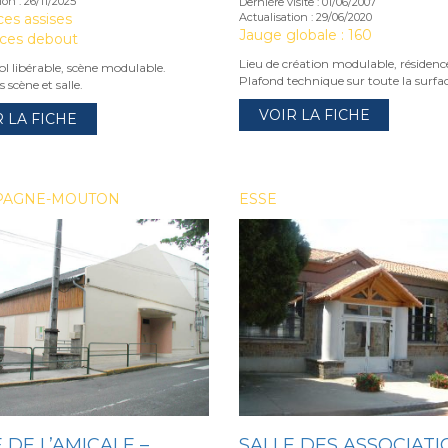
ion : 26/11/2025
Dernière visite : 01/06/2007
ces assises
Actualisation : 29/06/2020
Jauge globale : 160
aces debout
Lieu de création modulable, résidenc
sol libérable, scène modulable.
Plafond technique sur toute la surfac
 scène et salle.
VOIR LA FICHE
R LA FICHE
PAGNE-MOUTON
ESSE
 DE L’AMICALE –
SALLE DES ASSOCIATI