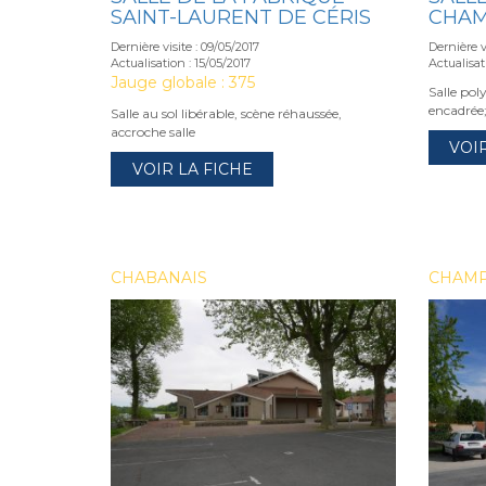
SAINT-LAURENT DE CÉRIS
CHA
Dernière visite : 09/05/2017
Dernière vi
Actualisation : 15/05/2017
Actualisat
Jauge globale : 375
Salle pol
encadrée
Salle au sol libérable, scène réhaussée,
accroche salle
VOI
VOIR LA FICHE
CHABANAIS
CHAM