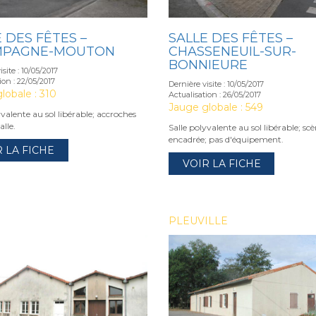
 DES FÊTES –
SALLE DES FÊTES –
MPAGNE-MOUTON
CHASSENEUIL-SUR-
BONNIEURE
site : 10/05/2017
ion : 22/05/2017
Dernière visite : 10/05/2017
lobale : 310
Actualisation : 26/05/2017
Jauge globale : 549
yvalente au sol libérable; accroches
alle.
Salle polyvalente au sol libérable; sc
encadrée; pas d'équipement.
R LA FICHE
VOIR LA FICHE
PLEUVILLE