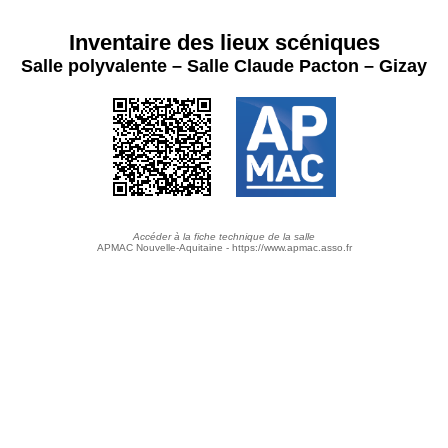
Inventaire des lieux scéniques
Salle polyvalente – Salle Claude Pacton – Gizay
Accéder à la fiche technique de la salle
APMAC Nouvelle-Aquitaine - https://www.apmac.asso.fr