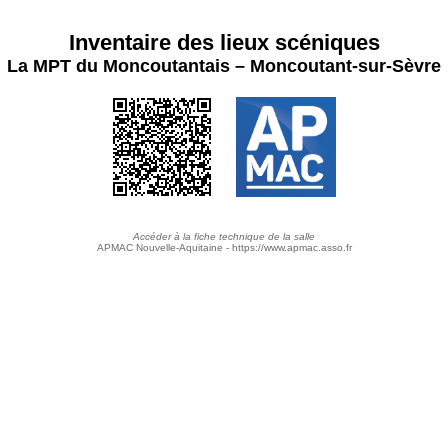
Inventaire des lieux scéniques
La MPT du Moncoutantais – Moncoutant-sur-Sèvre
Accéder à la fiche technique de la salle
APMAC Nouvelle-Aquitaine - https://www.apmac.asso.fr