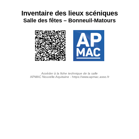
Inventaire des lieux scéniques
Salle des fêtes – Bonneuil-Matours
Accéder à la fiche technique de la salle
APMAC Nouvelle-Aquitaine - https://www.apmac.asso.fr