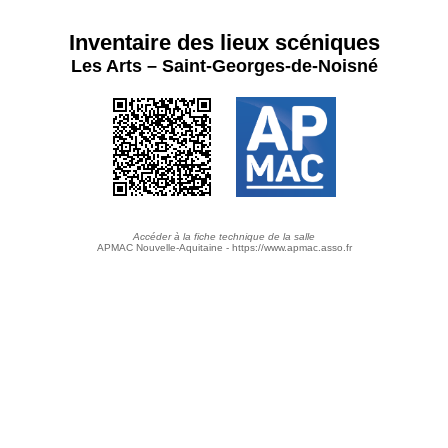
Inventaire des lieux scéniques
Les Arts – Saint-Georges-de-Noisné
Accéder à la fiche technique de la salle
APMAC Nouvelle-Aquitaine - https://www.apmac.asso.fr