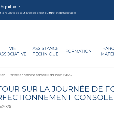
-Aquitaine
réussite de tout type de projet culturel et de spectacle
VIE
ASSISTANCE
PARC
FORMATION
ASSOCIATIVE
TECHNIQUE
MATÉ
ation – Perfectionnement console Behringer WING
TOUR SUR LA JOURNÉE DE F
RFECTIONNEMENT CONSOLE
4/2026