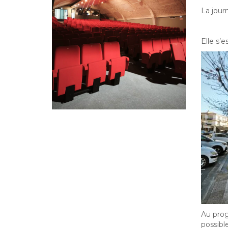
La jour
Elle s’
Au prog
possible