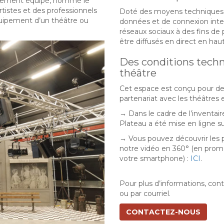
ièrement équipé, nommé le
rtistes et des professionnels
Doté des moyens techniques 
équipement d’un théâtre ou
données et de connexion inter
réseaux sociaux à des fins d
être diffusés en direct en haut
Des conditions techn
théâtre
Cet espace est conçu pour de
partenariat avec les théâtres 
→ Dans le cadre de l’inventair
Plateau a été mise en ligne su
→ Vous pouvez découvrir les p
notre vidéo en 360° (en prome
votre smartphone) :
ICI
.
Pour plus d’informations, con
ou par courriel.
CONTACTEZ-NOUS