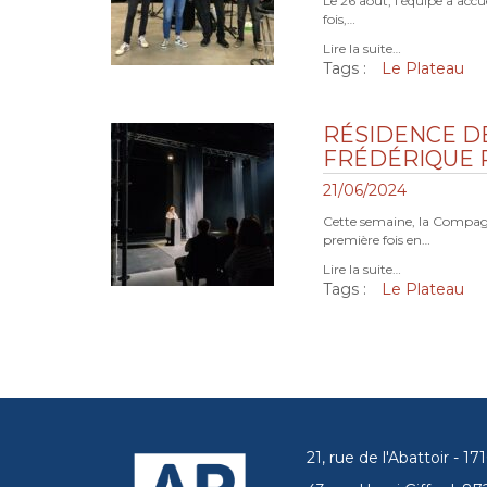
Le 26 août, l’équipe a accue
fois,…
Lire la suite…
Tags :
Le Plateau
RÉSIDENCE DE
FRÉDÉRIQUE 
21/06/2024
Cette semaine, la Compagn
première fois en…
Lire la suite…
Tags :
Le Plateau
21, rue de l'Abattoir - 