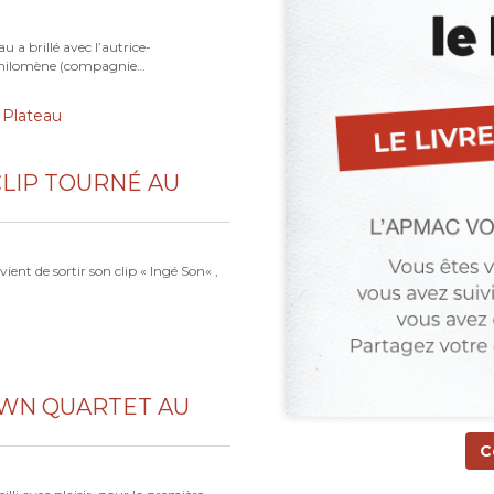
u a brillé avec l’autrice-
Philomène (compagnie…
 Plateau
CLIP TOURNÉ AU
 vient de sortir son clip « Ingé Son« ,
WN QUARTET AU
C