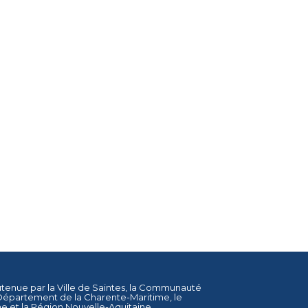
utenue par la
Ville de Saintes
, la
Communauté
Département de la Charente-Maritime
, le
ne
et la
Région Nouvelle-Aquitaine