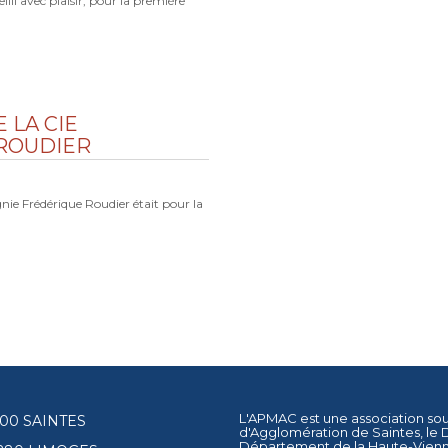
illi avec plaisir, pour la première
 LA CIE
ROUDIER
ie Frédérique Roudier était pour la
L'APMAC est une association so
17100 SAINTES
d'Agglomération de Saintes
, le
Département de la Haute-Vien