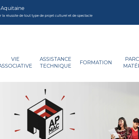
-Aquitaine
réussite de tout type de projet culturel et de spectacle
VIE
ASSISTANCE
PARC
FORMATION
ASSOCIATIVE
TECHNIQUE
MATÉ