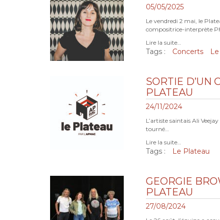
05/05/2025
Le vendredi 2 mai, le Platea
compositrice-interprète 
Lire la suite…
Tags :
Concerts
Le
SORTIE D’UN 
PLATEAU
24/11/2024
L’artiste saintais Ali Veejay
tourné…
Lire la suite…
Tags :
Le Plateau
GEORGIE BRO
PLATEAU
27/08/2024