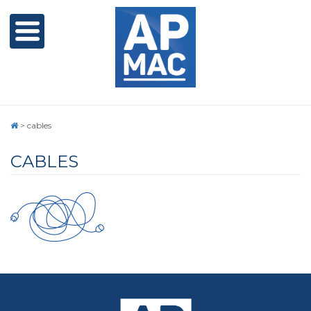
>
cables
CABLES