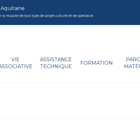
-Aquitaine
réussite de tout type de projet culturel et de spectacle
VIE
ASSISTANCE
PARC
FORMATION
ASSOCIATIVE
TECHNIQUE
MATÉ