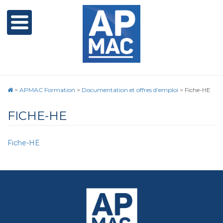
>
APMAC Formation
>
Documentation et offres d’emploi
>
Fiche-HE
FICHE-HE
Fiche-HE