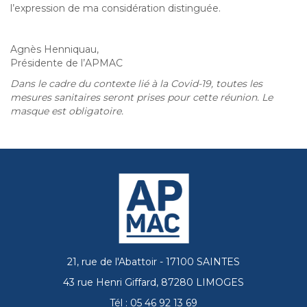
l’expression de ma considération distinguée.
Agnès Henniquau,
Présidente de l’APMAC
Dans le cadre du contexte lié à la Covid-19, toutes les
mesures sanitaires seront prises pour cette réunion. Le
masque est obligatoire.
21, rue de l'Abattoir - 17100 SAINTES
43 rue Henri Giffard, 87280 LIMOGES
Tél : 05 46 92 13 69