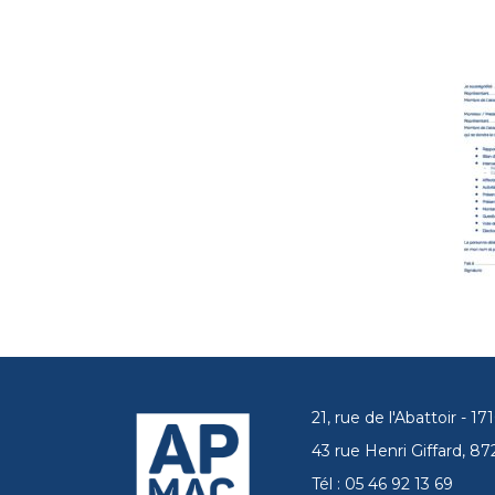
21, rue de l'Abattoir - 
43 rue Henri Giffard, 
Tél : 05 46 92 13 69