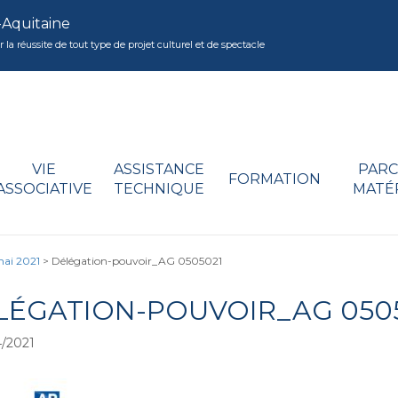
-Aquitaine
réussite de tout type de projet culturel et de spectacle
VIE
ASSISTANCE
PARC
FORMATION
ASSOCIATIVE
TECHNIQUE
MATÉ
mai 2021
>
Délégation-pouvoir_AG 0505021
LÉGATION-POUVOIR_AG 050
/2021