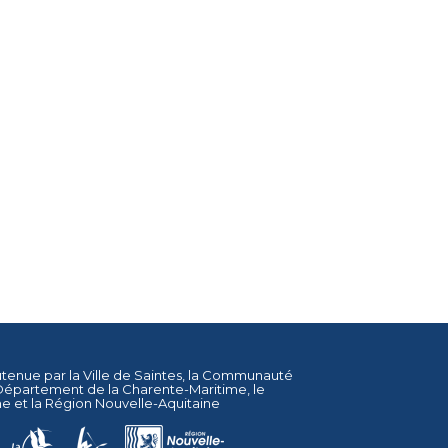
utenue par la
Ville de Saintes
, la
Communauté
Département de la Charente-Maritime
, le
ne
et la
Région Nouvelle-Aquitaine