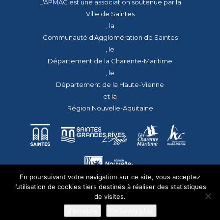
L'APMAC est une association soutenue par la
Ville de Saintes
, la
Communauté d'Agglomération de Saintes
, le
Département de la Charente-Maritime
, le
Département de la Haute-Vienne
et la
Région Nouvelle-Aquitaine
En poursuivant votre navigation sur ce site, vous acceptez
l’utilisation de cookies tiers destinés à réaliser des statistiques
de visites.
J'accepte
En savoir plus
© 2026 - Tous droits réservés - apmac.fr - réalisation :
aggelos.fr