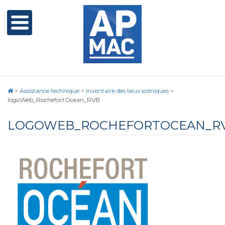
>
Assistance technique
>
Inventaire des lieux scéniques
>
logoWeb_RochefortOcean_RVB
LOGOWEB_ROCHEFORTOCEAN_R