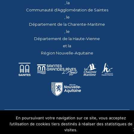
, la
Communauté d'Agglomération de Saintes
, le
Département de la Charente-Maritime
, le
Département de la Haute-Vienne
et la
Région Nouvelle-Aquitaine
En poursuivant votre navigation sur ce site, vous acceptez
© 2026 - Tous droits réservés - apmac.fr - réalisation :
aggelos.fr
l’utilisation de cookies tiers destinés à réaliser des statistiques de
visites.