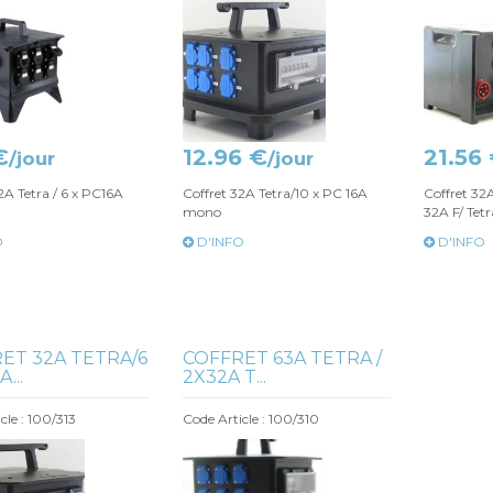
€
12.96 €
21.56
/jour
/jour
2A Tetra / 6 x PC16A
Coffret 32A Tetra/10 x PC 16A
Coffret 32
mono
32A F/ Tetr
O
D'INFO
D'INFO
ET 32A TETRA/6
COFFRET 63A TETRA /
...
2X32A T...
cle : 100/313
Code Article : 100/310