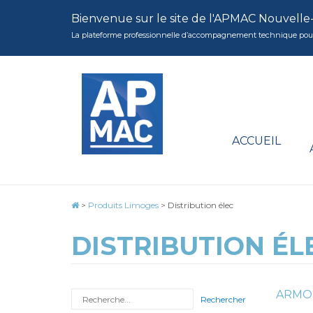
Bienvenue sur le site de l'APMAC Nouvelle
La plateforme professionnelle d’accompagnement technique pour la 
ACCUEIL
>
Produits Limoges
>
Distribution élec
DISTRIBUTION ÉL
ARMOI
Rechercher