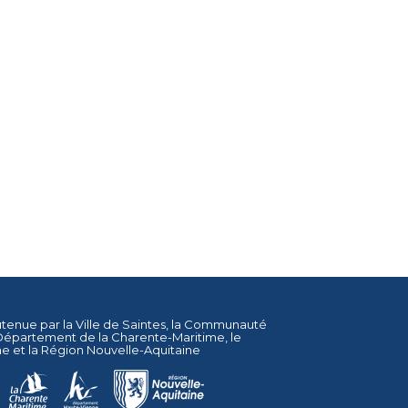
utenue par la
Ville de Saintes
, la
Communauté
Département de la Charente-Maritime
, le
ne
et la
Région Nouvelle-Aquitaine