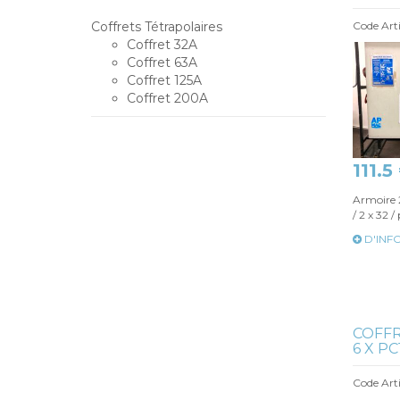
Coffrets Tétrapolaires
Code Arti
Coffret 32A
Coffret 63A
Coffret 125A
Coffret 200A
111.5
Armoire 2
/ 2 x 32 /
D'INF
COFFR
6 X PC1.
Code Art