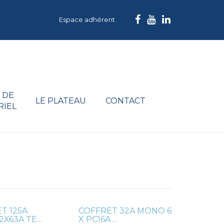
Espace adhérent
 DE
LE PLATEAU
CONTACT
RIEL
T 125A
COFFRET 32A MONO 6
X63A TE...
X PC16A ...