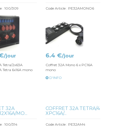
le : 100/309
Code Article : PE32AMONO6
 €
6.4 €
/jour
/jour
5A Tetra/2x63A
Coffret 32A Mono 6 x PC16A
A Tetra 6x16A mono
mono
D'INFO
T 32A
COFFRET 32A TETRA/4
2X16A/MO...
XPC16A/...
e : 100/314
Code Article : PE32AM4