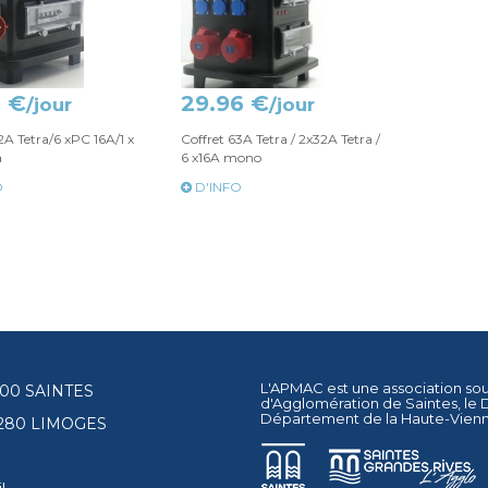
6 €
29.96 €
/jour
/jour
2A Tetra/6 xPC 16A/1 x
Coffret 63A Tetra / 2x32A Tetra /
a
6 x16A mono
O
D'INFO
L'APMAC est une association so
17100 SAINTES
d'Agglomération de Saintes
, le
Département de la Haute-Vien
87280 LIMOGES