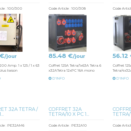
cle : 100/300
Code Article : 100/308
Code Artic
 €
85.48 €
56.12
/jour
/jour
00 Amp. 1 x 125 / 1 x 63
Coffret 125A Tetra/1x63A Tetra.6
Coffret 12
 plus liaison
x32ATetra 12xPC 16A mono
Tetra/4x32
O
D'INFO
D'INFO
ET 32A TETRA /
COFFRET 32A
COFFRE
..
TETRA/10 X PC 1...
TETRA/1
icle : PE32AM6
Code Article : PE32A10
Code Articl