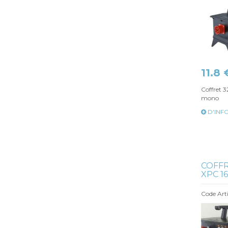
11.8 
Coffret 3
mono
D'INF
COFFR
XPC 16A
Code Arti