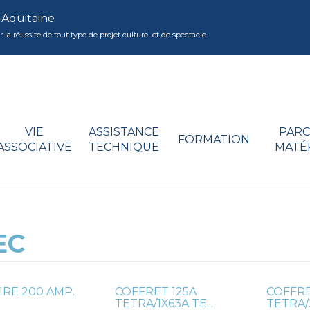
-Aquitaine
réussite de tout type de projet culturel et de spectacle
VIE
ASSISTANCE
PARC
FORMATION
ASSOCIATIVE
TECHNIQUE
MATÉ
EC
RE 200 AMP.
COFFRET 125A
COFFRE
TETRA/1X63A TE...
TETRA/2