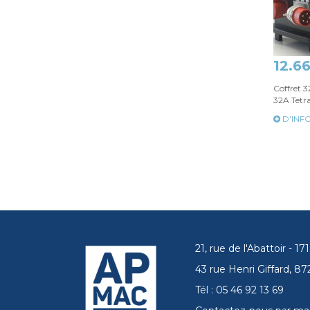
12.6
Coffret 3
32A Tetr
D'INF
21, rue de l'Abattoir - 
43 rue Henri Giffard, 
Tél : 05 46 92 13 69