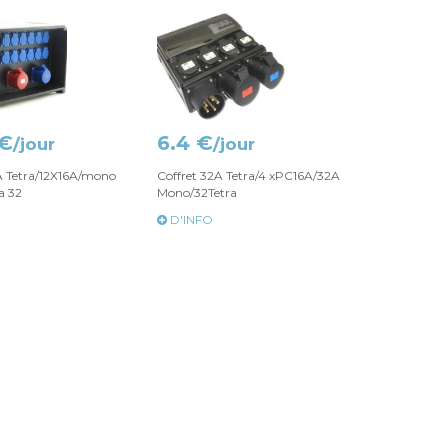
 €
6.4 €
/jour
/jour
A Tetra/12X16A/mono
Coffret 32A Tetra/4 xPC16A/32A
a 32
Mono/32Tetra
D'INFO