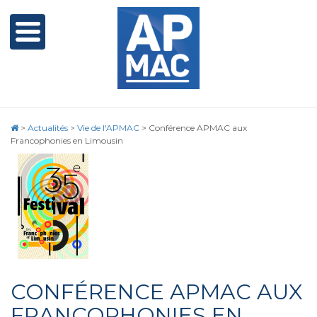
>
Actualités
>
Vie de l'APMAC
>
Conférence APMAC aux
Francophonies en Limousin
CONFÉRENCE APMAC AUX
FRANCOPHONIES EN