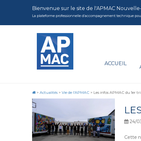
Bienvenue sur le site de l'APMAC Nouvelle
La plateforme professionnelle d’accompagnement technique pour la 
ACCUEIL
>
Actualités
>
Vie de l'APMAC
>
Les infos APMAC du 1er tr
LE
24/03
Cette n