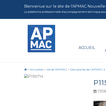
Bienvenue sur le site de l'APMAC Nouvelle
La plateforme professionnelle d’accompagnement technique pour la 
ACCUEIL
>
Actualités
>
Vie de l'APMAC
>
Des salariés de l’APMAC à
P11
17/0