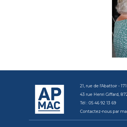
21, rue de l'Abattoir - 
43 rue Henri Giffard, 
Tél : 05 46 92 13 69
Contactez-nous par mai