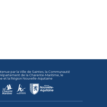
utenue par la
Ville de Saintes
, la
Communauté
Département de la Charente-Maritime
, le
ne
et la
Région Nouvelle-Aquitaine