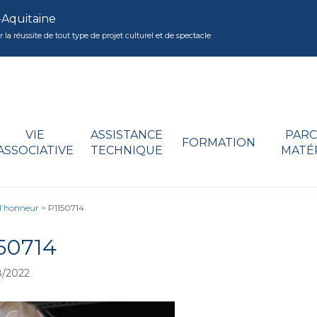
-Aquitaine
réussite de tout type de projet culturel et de spectacle
VIE
ASSISTANCE
PARC
FORMATION
ASSOCIATIVE
TECHNIQUE
MATÉ
 l’honneur
>
P1150714
50714
8/2022