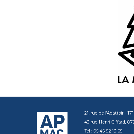
21, rue de l'Abattoir - 
43 rue Henri Giffard, 
Tél : 05 46 92 13 69