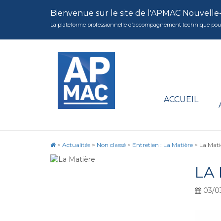
Bienvenue sur le site de l'APMAC Nouvelle
La plateforme professionnelle d’accompagnement technique pour la 
ACCUEIL
>
Actualités
>
Non classé
>
Entretien : La Matière
>
La Matie
LA 
03/0