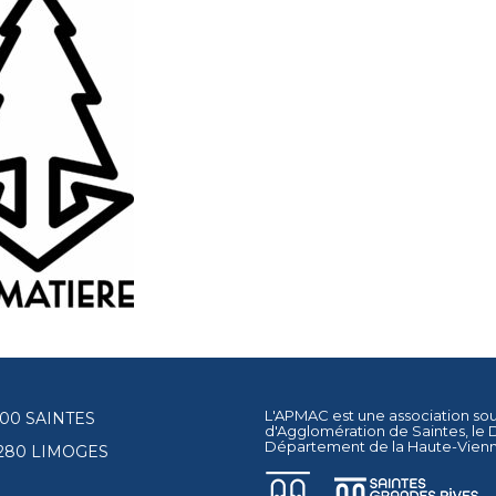
L'APMAC est une association so
17100 SAINTES
d'Agglomération de Saintes
, le
Département de la Haute-Vien
87280 LIMOGES