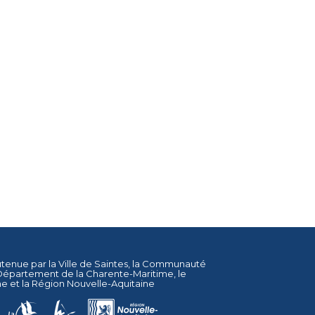
utenue par la
Ville de Saintes
, la
Communauté
Département de la Charente-Maritime
, le
ne
et la
Région Nouvelle-Aquitaine