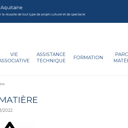
-Aquitaine
réussite de tout type de projet culturel et de spectacle
VIE
ASSISTANCE
PARC
FORMATION
ASSOCIATIVE
TECHNIQUE
MATÉ
̀re
MATIÈRE
3/2022