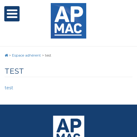
>
Espace adhérent
>
test
TEST
test