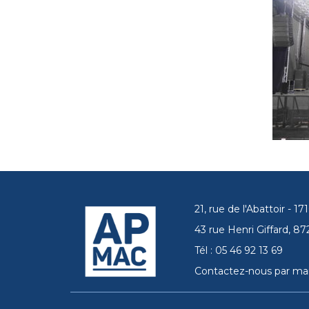
21, rue de l'Abattoir - 
43 rue Henri Giffard, 
Tél : 05 46 92 13 69
Contactez-nous par mai