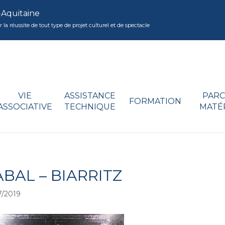
-Aquitaine
réussite de tout type de projet culturel et de spectacle
VIE
ASSISTANCE
PARC
FORMATION
ASSOCIATIVE
TECHNIQUE
MATÉ
BAL – BIARRITZ
/2019