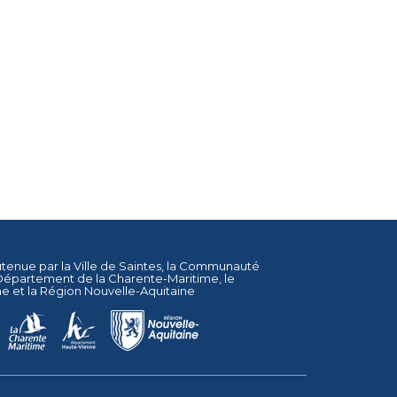
utenue par la
Ville de Saintes
, la
Communauté
Département de la Charente-Maritime
, le
ne
et la
Région Nouvelle-Aquitaine