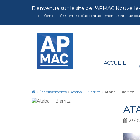
Bienvenue sur le site de l'APMAC Nouvelle
La plateforme professionnelle d’accompagnement technique pour la 
ACCUEIL
>
Établissements
>
Atabal – Biarritz
>
Atabal – Biarritz
ATA
23/07