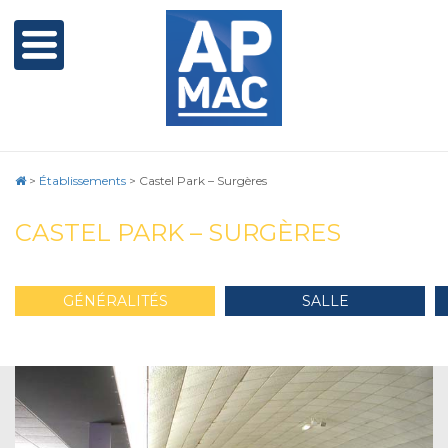
>
Établissements
>
Castel Park – Surgères
CASTEL PARK – SURGÈRES
GÉNÉRALITÉS
SALLE