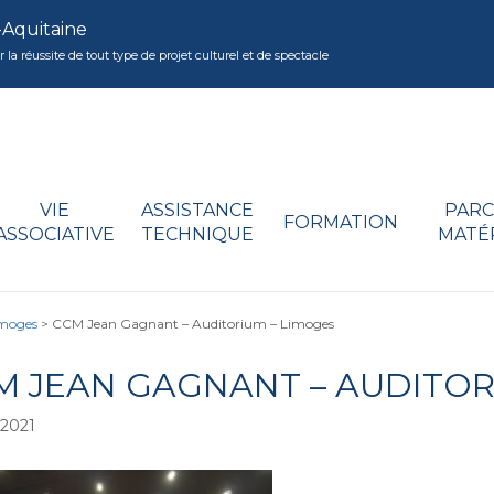
-Aquitaine
réussite de tout type de projet culturel et de spectacle
VIE
ASSISTANCE
PARC
FORMATION
ASSOCIATIVE
TECHNIQUE
MATÉ
imoges
>
CCM Jean Gagnant – Auditorium – Limoges
M JEAN GAGNANT – AUDITOR
/2021