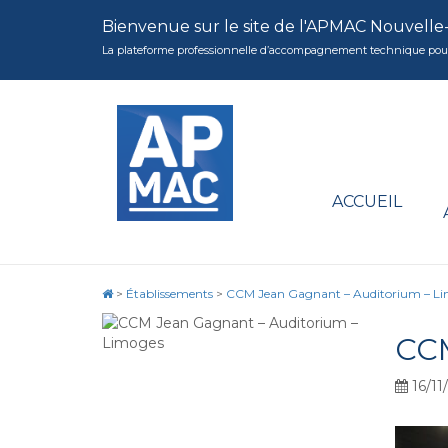
Bienvenue sur le site de l'APMAC Nouvelle
La plateforme professionnelle d’accompagnement technique pour la 
ACCUEIL
>
Établissements
>
CCM Jean Gagnant – Auditorium – L
CC
16/11