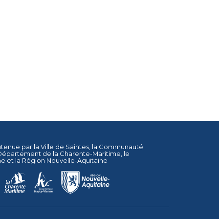
utenue par la
Ville de Saintes
, la
Communauté
Département de la Charente-Maritime
, le
ne
et la
Région Nouvelle-Aquitaine