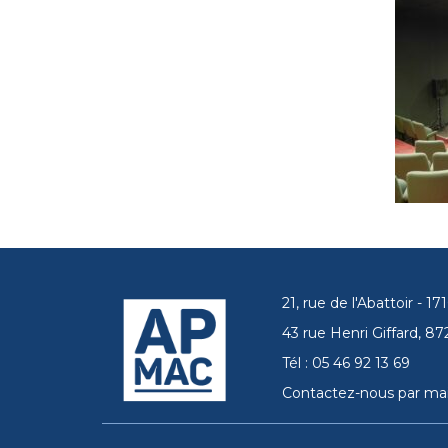
21, rue de l'Abattoir - 
43 rue Henri Giffard, 
Tél : 05 46 92 13 69
Contactez-nous par mai