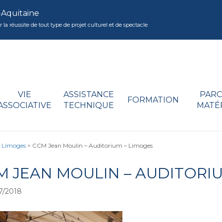
-Aquitaine
réussite de tout type de projet culturel et de spectacle
VIE
ASSISTANCE
PARC
FORMATION
ASSOCIATIVE
TECHNIQUE
MATÉ
– Limoges
>
CCM Jean Moulin – Auditorium – Limoges
M JEAN MOULIN – AUDITORI
7/2018