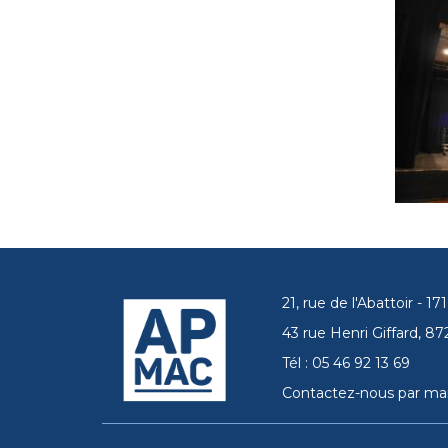
21, rue de l'Abattoir - 
43 rue Henri Giffard, 
Tél : 05 46 92 13 69
Contactez-nous par mai