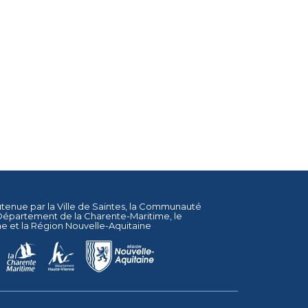
utenue par la
Ville de Saintes
, la
Communauté
Département de la Charente-Maritime
, le
ne
et la
Région Nouvelle-Aquitaine