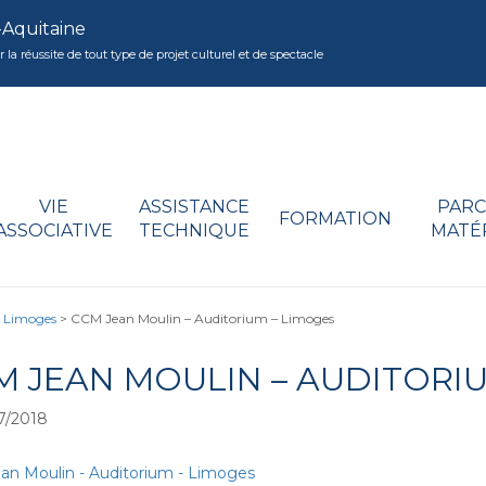
-Aquitaine
réussite de tout type de projet culturel et de spectacle
VIE
ASSISTANCE
PARC
FORMATION
ASSOCIATIVE
TECHNIQUE
MATÉ
– Limoges
>
CCM Jean Moulin – Auditorium – Limoges
M JEAN MOULIN – AUDITORI
7/2018
n Moulin - Auditorium - Limoges