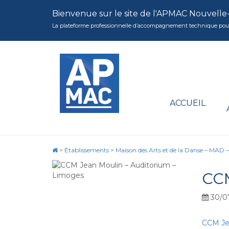
Bienvenue sur le site de l'APMAC Nouvelle
La plateforme professionnelle d’accompagnement technique pour la 
ACCUEIL
>
Établissements
>
Maison des Arts et de la Danse – MAD 
CC
30/0
CCM Jea