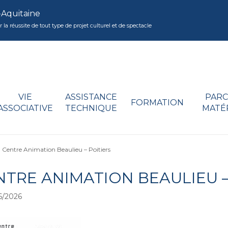
-Aquitaine
réussite de tout type de projet culturel et de spectacle
VIE
ASSISTANCE
PARC
FORMATION
ASSOCIATIVE
TECHNIQUE
MATÉ
>
Centre Animation Beaulieu – Poitiers
NTRE ANIMATION BEAULIEU –
6/2026