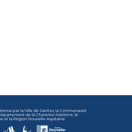
utenue par la
Ville de Saintes
, la
Communauté
Département de la Charente-Maritime
, le
ne
et la
Région Nouvelle-Aquitaine