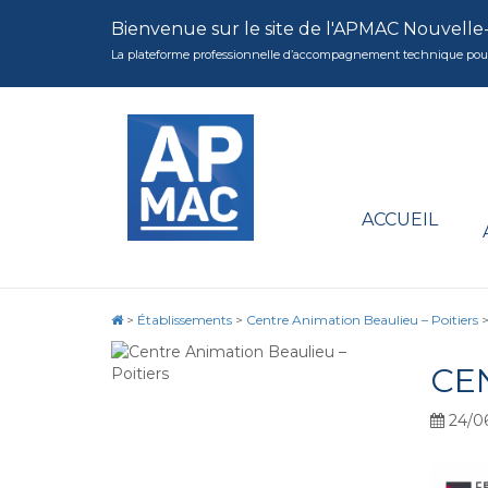
Bienvenue sur le site de l'APMAC Nouvelle
La plateforme professionnelle d’accompagnement technique pour la 
ACCUEIL
>
Établissements
>
Centre Animation Beaulieu – Poitiers
CE
24/0