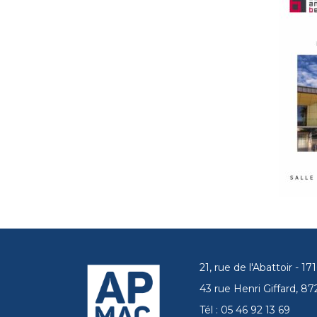
21, rue de l'Abattoir - 
43 rue Henri Giffard, 
Tél : 05 46 92 13 69