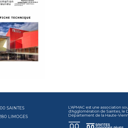
L'APMAC est une association so
17100 SAINTES
d'Agglomération de Saintes
, le
Département de la Haute-Vien
87280 LIMOGES