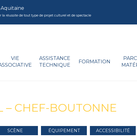
-Aquitaine
réussite de tout type de projet culturel et de spectacle
VIE
ASSISTANCE
PARC
FORMATION
ASSOCIATIVE
TECHNIQUE
MATÉ
L – CHEF-BOUTONNE
SCÈNE
ÉQUIPEMENT
ACCESSIBILITÉ