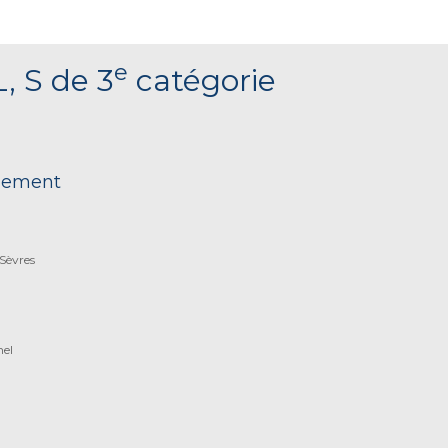
e
L, S de 3
catégorie
nnement
Sèvres
nel