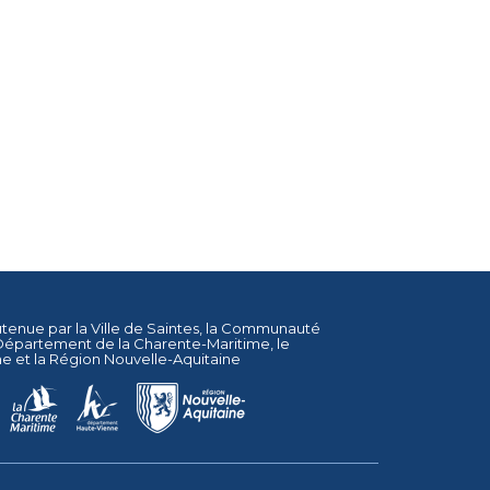
utenue par la
Ville de Saintes
, la
Communauté
Département de la Charente-Maritime
, le
ne
et la
Région Nouvelle-Aquitaine