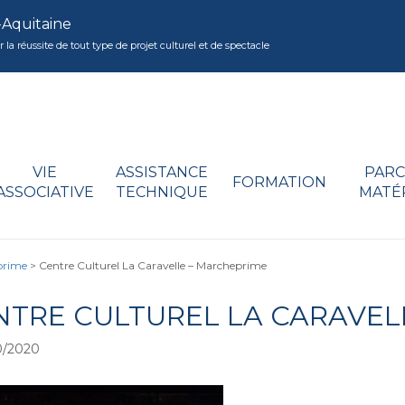
-Aquitaine
réussite de tout type de projet culturel et de spectacle
VIE
ASSISTANCE
PARC
FORMATION
ASSOCIATIVE
TECHNIQUE
MATÉ
prime
>
Centre Culturel La Caravelle – Marcheprime
NTRE CULTUREL LA CARAVEL
0/2020