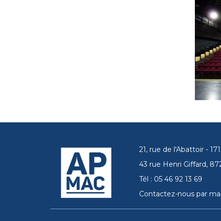
21, rue de l'Abattoir - 
43 rue Henri Giffard, 
Tél : 05 46 92 13 69
Contactez-nous par mai