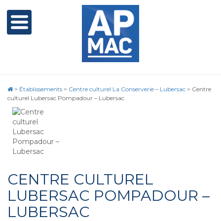
>
Établissements
>
Centre culturel La Conserverie – Lubersac
>
Centre
culturel Lubersac Pompadour – Lubersac
CENTRE CULTUREL
LUBERSAC POMPADOUR –
LUBERSAC