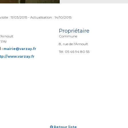
isite : 11/03/2015 - Actualisation : 14/10/2015
Propriétaire
l'Arnoult
Commune
rzay
8, rue de l'Arnoult
 :
mairie@varzay.fr
Tél. 05 46 94 80 55
tp://www.varzay.fr
Retour liste