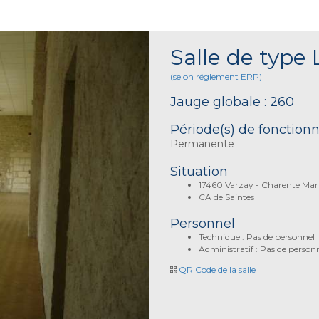
Salle de type 
(selon réglement ERP)
Jauge globale : 260
Période(s) de fonctio
Permanente
Situation
17460 Varzay - Charente Mar
CA de Saintes
Personnel
Technique : Pas de personnel
Administratif : Pas de person
QR Code de la salle