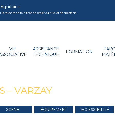
-Aquitaine
réussite de tout type de projet culturel et de spectacle
VIE
ASSISTANCE
PARC
FORMATION
ASSOCIATIVE
TECHNIQUE
MATÉ
S – VARZAY
SCÈNE
ÉQUIPEMENT
ACCESSIBILITÉ