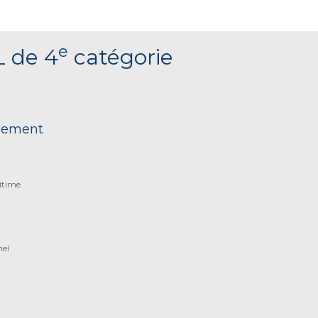
e
L de 4
catégorie
nnement
itime
nel