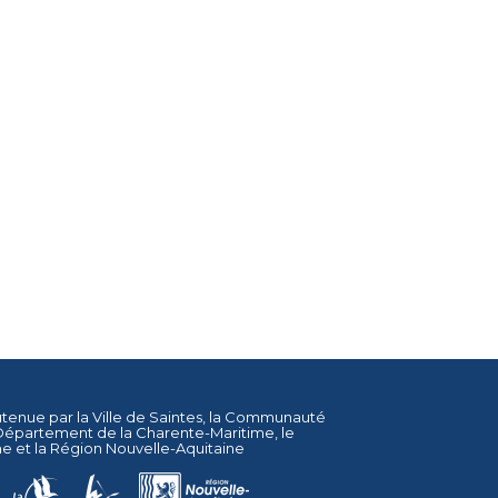
utenue par la
Ville de Saintes
, la
Communauté
Département de la Charente-Maritime
, le
ne
et la
Région Nouvelle-Aquitaine