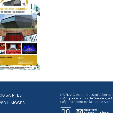
L'APMAC est une association so
17100 SAINTES
d'Agglomération de Saintes
, le
Département de la Haute-Vien
87280 LIMOGES