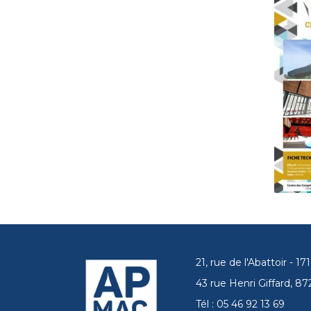
21, rue de l'Abattoir - 
43 rue Henri Giffard, 
Tél : 05 46 92 13 69