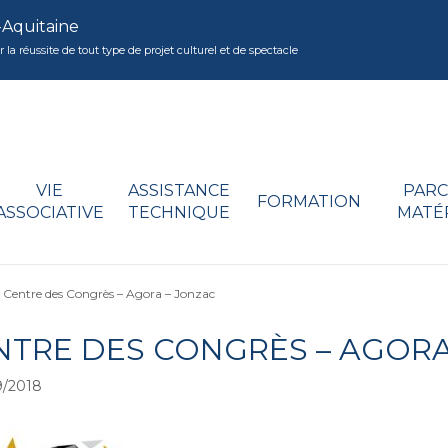
-Aquitaine
réussite de tout type de projet culturel et de spectacle
VIE
ASSISTANCE
PARC
FORMATION
ASSOCIATIVE
TECHNIQUE
MATÉ
>
Centre des Congrès – Agora – Jonzac
NTRE DES CONGRÈS – AGORA
9/2018