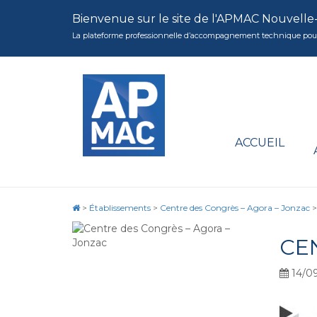
Bienvenue sur le site de l'APMAC Nouvelle
La plateforme professionnelle d’accompagnement technique pour la 
ACCUEIL
>
Établissements
>
Centre des Congrès – Agora – Jonzac
CE
14/0