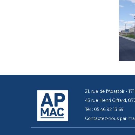
21, rue de l'Abattoir - 
43 rue Henri Giffard, 
Tél : 05 46 92 13 69
Contactez-nous par mai