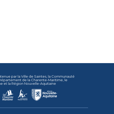
utenue par la
Ville de Saintes
, la
Communauté
Département de la Charente-Maritime
, le
ne
et la
Région Nouvelle-Aquitaine