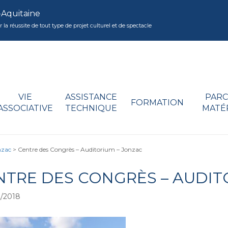
-Aquitaine
réussite de tout type de projet culturel et de spectacle
VIE
ASSISTANCE
PARC
FORMATION
ASSOCIATIVE
TECHNIQUE
MATÉ
nzac
>
Centre des Congrès – Auditorium – Jonzac
NTRE DES CONGRÈS – AUDIT
/2018