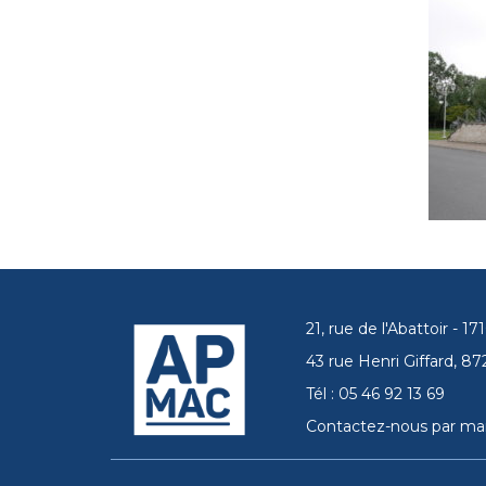
21, rue de l'Abattoir - 
43 rue Henri Giffard, 
Tél : 05 46 92 13 69
Contactez-nous par mai