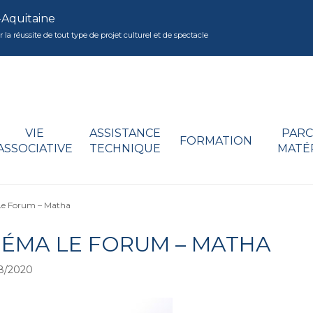
-Aquitaine
réussite de tout type de projet culturel et de spectacle
VIE
ASSISTANCE
PARC
FORMATION
ASSOCIATIVE
TECHNIQUE
MATÉ
e Forum – Matha
NÉMA LE FORUM – MATHA
8/2020