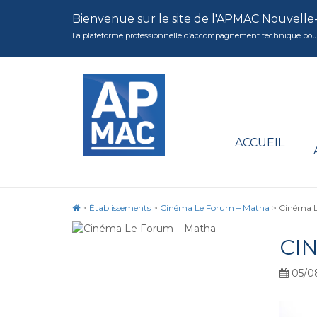
Bienvenue sur le site de l'APMAC Nouvelle
La plateforme professionnelle d’accompagnement technique pour la 
ACCUEIL
>
Établissements
>
Cinéma Le Forum – Matha
>
Cinéma L
CI
05/0