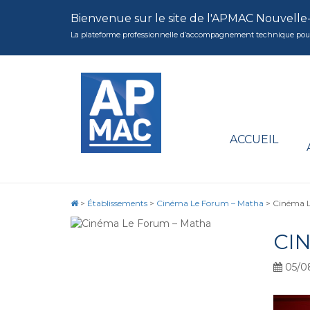
Bienvenue sur le site de l'APMAC Nouvelle
La plateforme professionnelle d’accompagnement technique pour la 
ACCUEIL
>
Établissements
>
Cinéma Le Forum – Matha
>
Cinéma L
CI
05/0