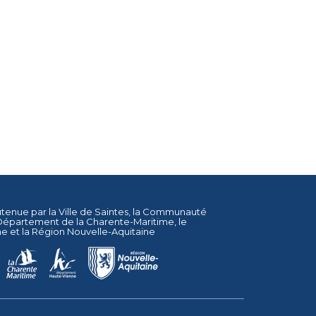
utenue par la
Ville de Saintes
, la
Communauté
Département de la Charente-Maritime
, le
ne
et la
Région Nouvelle-Aquitaine