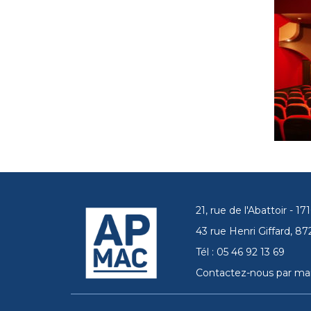
21, rue de l'Abattoir - 
43 rue Henri Giffard, 
Tél : 05 46 92 13 69
Contactez-nous par mai