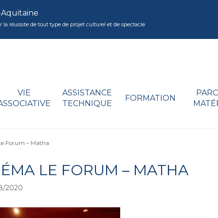
-Aquitaine
réussite de tout type de projet culturel et de spectacle
VIE
ASSISTANCE
PARC
FORMATION
ASSOCIATIVE
TECHNIQUE
MATÉ
e Forum – Matha
NÉMA LE FORUM – MATHA
8/2020