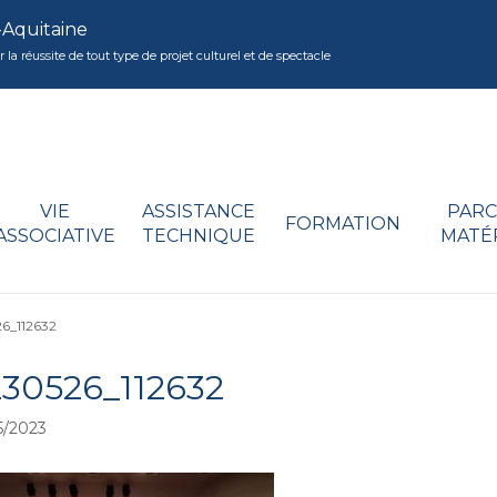
-Aquitaine
réussite de tout type de projet culturel et de spectacle
VIE
ASSISTANCE
PARC
FORMATION
ASSOCIATIVE
TECHNIQUE
MATÉ
6_112632
30526_112632
5/2023