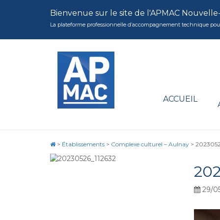
Bienvenue sur le site de l'APMAC Nouvelle
La plateforme professionnelle d’accompagnement technique pour la 
ACCUEIL
>
Établissements
>
Complexe culturel – Aulnay
>
2023052
202
29/0