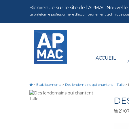
Bienvenue sur le site de l'APMAC Nouvelle
La plateforme professionnelle d’accompagnement technique pour la 
ACCUEIL
>
Établissements
>
Des lendemains qui chantent – Tulle
>
DE
21/07