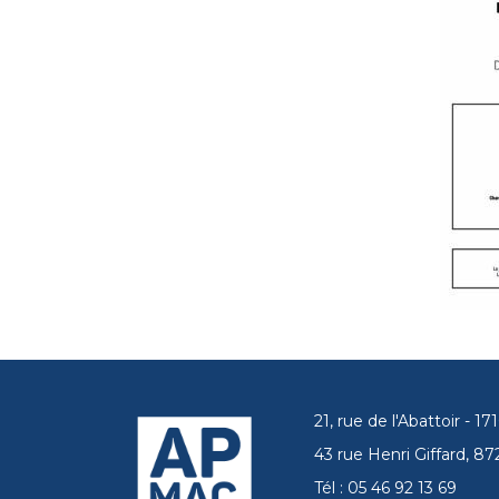
21, rue de l'Abattoir - 
43 rue Henri Giffard, 
Tél : 05 46 92 13 69