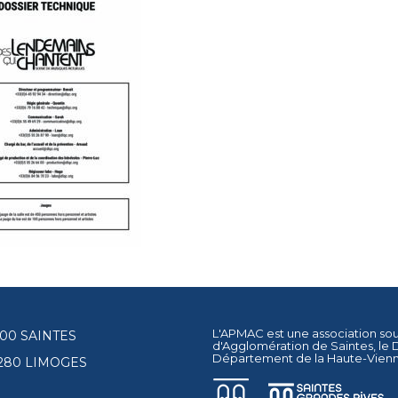
L'APMAC est une association so
17100 SAINTES
d'Agglomération de Saintes
, le
Département de la Haute-Vien
87280 LIMOGES