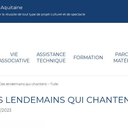
-Aquitaine
réussite de tout type de projet culturel et de spectacle
VIE
ASSISTANCE
PARC
FORMATION
ASSOCIATIVE
TECHNIQUE
MATÉ
Des lendemains qui chantent – Tulle
S LENDEMAINS QUI CHANTEN
/2023