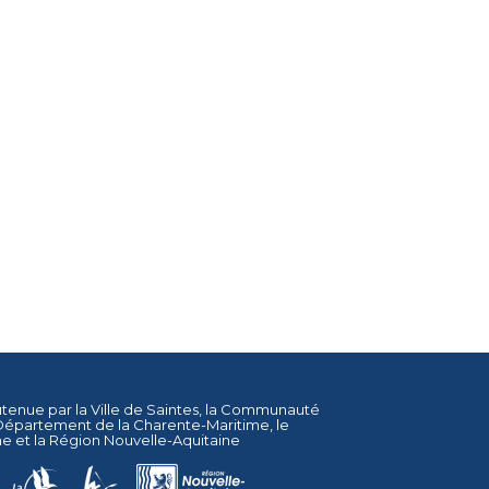
utenue par la
Ville de Saintes
, la
Communauté
Département de la Charente-Maritime
, le
ne
et la
Région Nouvelle-Aquitaine