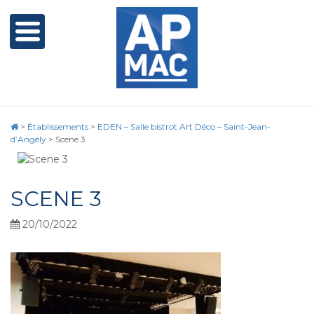
>
Établissements
>
EDEN – Salle bistrot Art Déco – Saint-Jean-
d’Angély
>
Scene 3
SCENE 3
20/10/2022