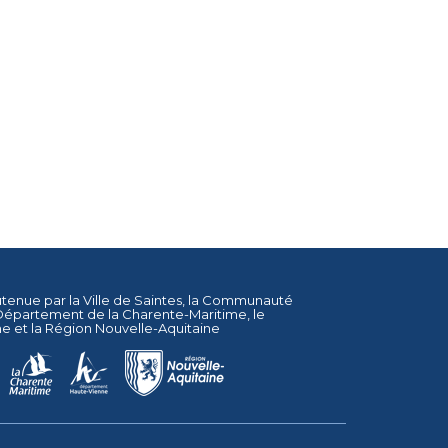
utenue par la
Ville de Saintes
, la
Communauté
Département de la Charente-Maritime
, le
ne
et la
Région Nouvelle-Aquitaine