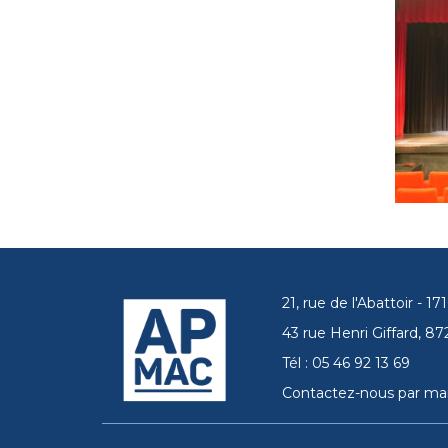
21, rue de l'Abattoir - 
43 rue Henri Giffard, 
Tél : 05 46 92 13 69
Contactez-nous par mai