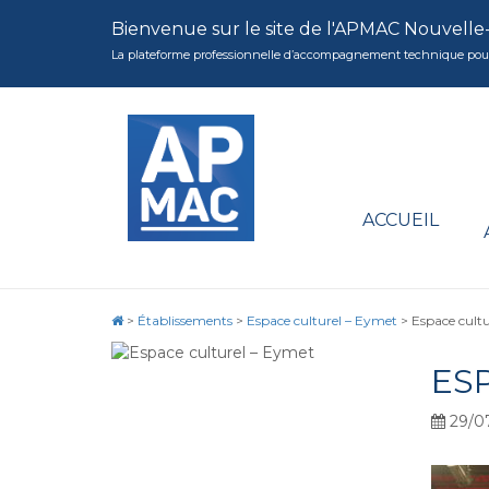
Bienvenue sur le site de l'APMAC Nouvelle
La plateforme professionnelle d’accompagnement technique pour la 
ACCUEIL
>
Établissements
>
Espace culturel – Eymet
>
Espace cult
ES
29/0