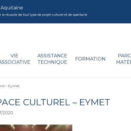
-Aquitaine
réussite de tout type de projet culturel et de spectacle
VIE
ASSISTANCE
PARC
FORMATION
ASSOCIATIVE
TECHNIQUE
MATÉ
urel – Eymet
PACE CULTUREL – EYMET
7/2020