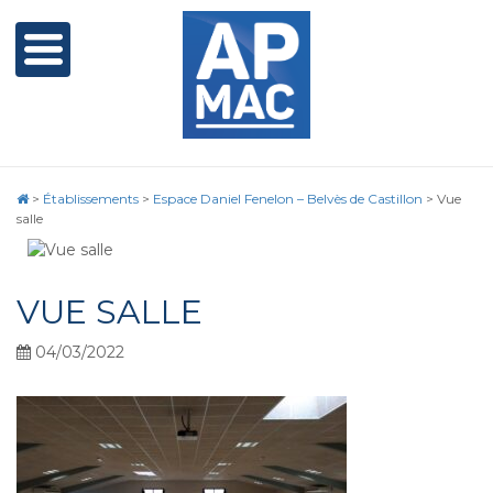
>
Établissements
>
Espace Daniel Fenelon – Belvès de Castillon
>
Vue
salle
VUE SALLE
04/03/2022