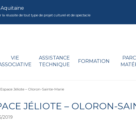
-Aquitaine
réussite de tout type de projet culturel et de spectacle
VIE
ASSISTANCE
PARC
FORMATION
ASSOCIATIVE
TECHNIQUE
MATÉ
>
Espace Jéliote – Oloron-Sainte-Marie
PACE JÉLIOTE – OLORON-SAI
5/2019