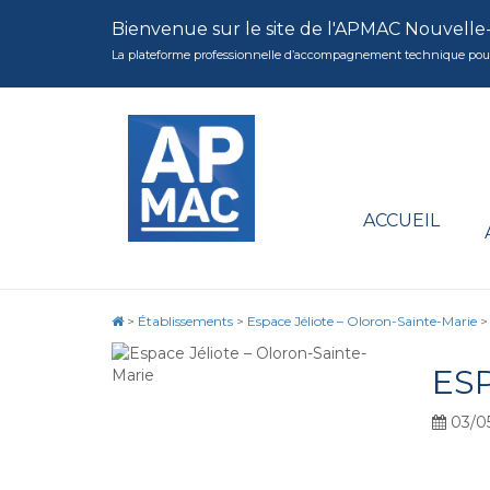
Bienvenue sur le site de l'APMAC Nouvelle
La plateforme professionnelle d’accompagnement technique pour la 
ACCUEIL
>
Établissements
>
Espace Jéliote – Oloron-Sainte-Marie
ES
03/0