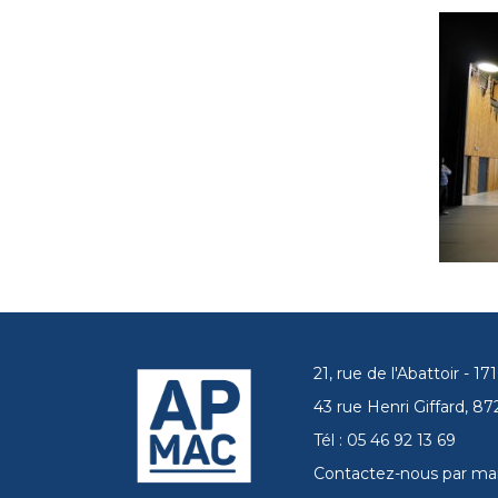
21, rue de l'Abattoir - 
43 rue Henri Giffard, 
Tél : 05 46 92 13 69
Contactez-nous par mai