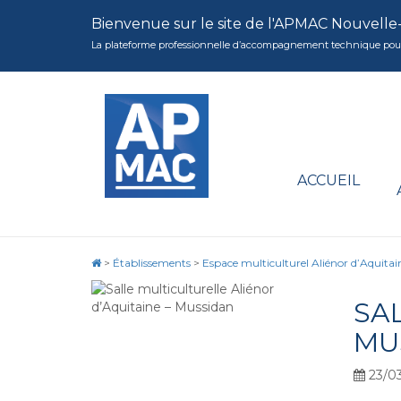
Bienvenue sur le site de l'APMAC Nouvelle
La plateforme professionnelle d’accompagnement technique pour la 
ACCUEIL
>
Établissements
>
Espace multiculturel Aliénor d’Aquita
SA
MU
23/0