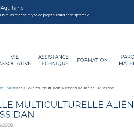
-Aquitaine
réussite de tout type de projet culturel et de spectacle
VIE
ASSISTANCE
PARC
FORMATION
ASSOCIATIVE
TECHNIQUE
MATÉ
ine – Mussidan
>
Salle multiculturelle Aliénor d’Aquitaine – Mussidan
LLE MULTICULTURELLE ALIÉN
SSIDAN
3/2020