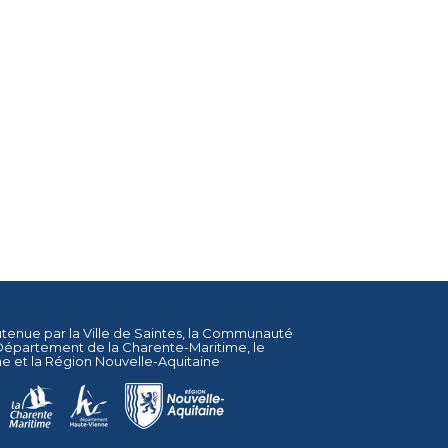
utenue par la
Ville de Saintes
, la
Communauté
Département de la Charente-Maritime
, le
ne
et la
Région Nouvelle-Aquitaine