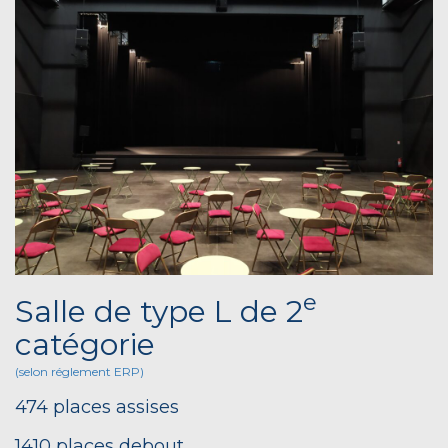
e
Salle de type L de 2
catégorie
(selon réglement ERP)
474 places assises
1410 places debout