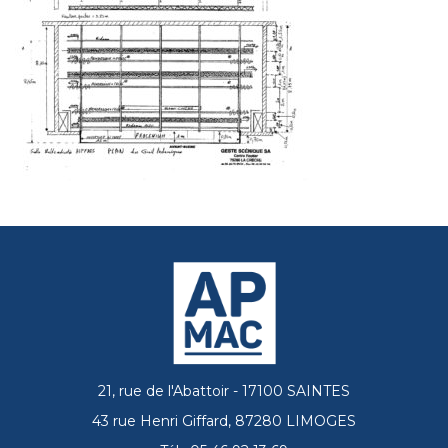
21, rue de l'Abattoir - 17100 SAINTES
43 rue Henri Giffard, 87280 LIMOGES