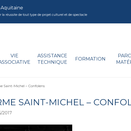
-Aquitaine
réussite de tout type de projet culturel et de spectacle
VIE
ASSISTANCE
PARC
FORMATION
ASSOCIATIVE
TECHNIQUE
MATÉ
e Saint-Michel – Confolens
RME SAINT-MICHEL – CONFO
/2017