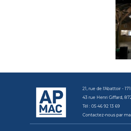
21, rue de l'Abattoir - 
43 rue Henri Giffard, 
Tél : 05 46 92 13 69
Contactez-nous par mai