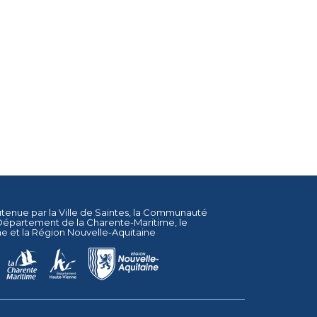
utenue par la
Ville de Saintes
, la
Communauté
Département de la Charente-Maritime
, le
ne
et la
Région Nouvelle-Aquitaine