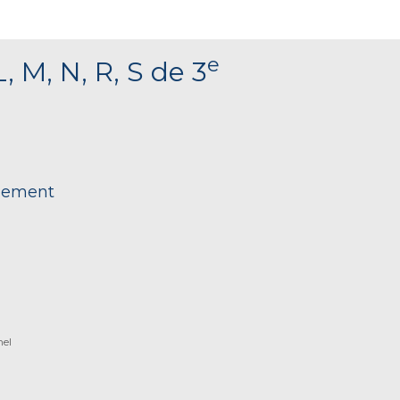
e
, M, N, R, S de 3
nnement
nel