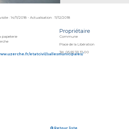
isite : 14/11/2018 - Actualisation : 11/12/2018
Propriétaire
la papeterie
Commune
erche
Place de la Libération
Tél. 05 55 73 17 00
www.uzerche.fr/etatcivil/sallesmunicipales/
Retour liste