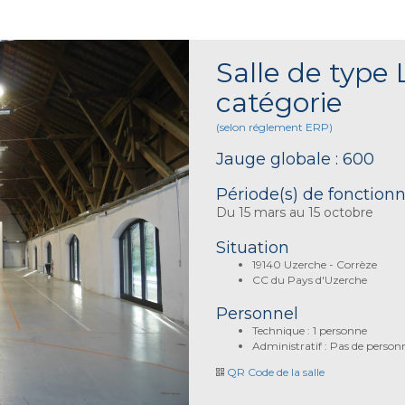
Salle de type L
catégorie
(selon réglement ERP)
Jauge globale : 600
Période(s) de fonctio
Du 15 mars au 15 octobre
Situation
19140 Uzerche - Corrèze
CC du Pays d'Uzerche
Personnel
Technique : 1 personne
Administratif : Pas de person
QR Code de la salle