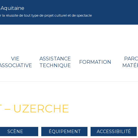
-Aquitaine
réussite de tout type de projet culturel et de spectacle
VIE
ASSISTANCE
PARC
FORMATION
ASSOCIATIVE
TECHNIQUE
MATÉ
 – UZERCHE
SCÈNE
ÉQUIPEMENT
ACCESSIBILITÉ