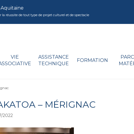
-Aquitaine
réussite de tout type de projet culturel et de spectacle
VIE
ASSISTANCE
PARC
FORMATION
ASSOCIATIVE
TECHNIQUE
MATÉ
ignac
AKATOA – MÉRIGNAC
7/2022