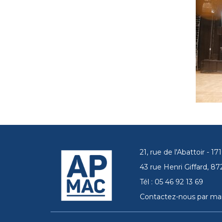
21, rue de l'Abattoir - 
43 rue Henri Giffard, 
Tél : 05 46 92 13 69
Contactez-nous par mai