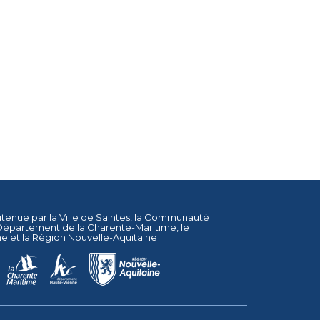
utenue par la
Ville de Saintes
, la
Communauté
Département de la Charente-Maritime
, le
ne
et la
Région Nouvelle-Aquitaine