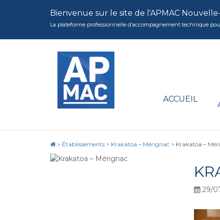
Bienvenue sur le site de l'APMAC Nouvelle
La plateforme professionnelle d’accompagnement technique pour la 
ACCUEIL
>
Établissements
>
Krakatoa – Mérignac
>
Krakatoa – Mér
KR
29/0