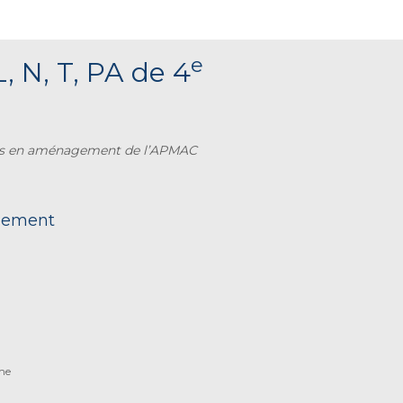
e
L, N, T, PA de 4
eils en aménagement de l’APMAC
nnement
sme