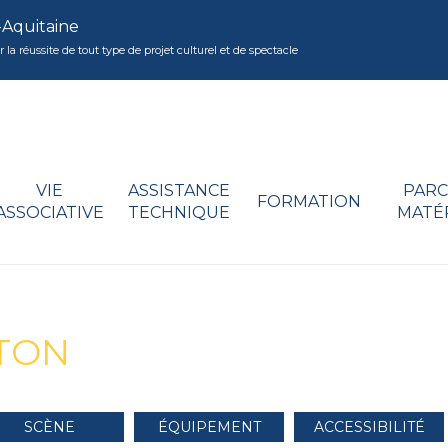
-Aquitaine
réussite de tout type de projet culturel et de spectacle
VIE
ASSISTANCE
PARC
FORMATION
ASSOCIATIVE
TECHNIQUE
MATÉ
NTON
SCÈNE
ÉQUIPEMENT
ACCESSIBILITÉ