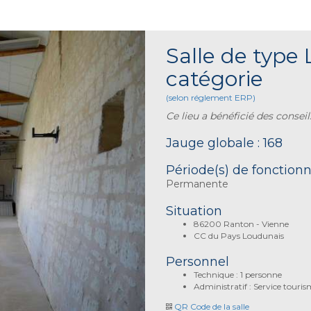
Salle de type 
catégorie
(selon réglement ERP)
Ce lieu a bénéficié des cons
Jauge globale : 168
Période(s) de fonctio
Permanente
Situation
86200 Ranton - Vienne
CC du Pays Loudunais
Personnel
Technique : 1 personne
Administratif : Service touri
QR Code de la salle