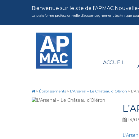
Bienvenue sur le site de l'APMAC Nouvelle
La plateforme professionnelle d’accompagnement technique pour la 
ACCUEIL
>
Établissements
>
L’Arsenal – Le Château d’Oléron
>
L’Ar
L’
14/03
L'Arsen