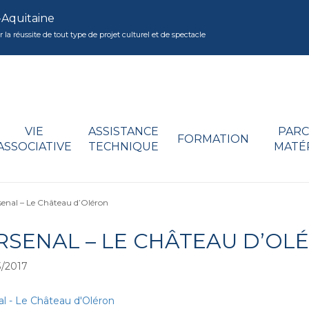
-Aquitaine
réussite de tout type de projet culturel et de spectacle
VIE
ASSISTANCE
PARC
FORMATION
ASSOCIATIVE
TECHNIQUE
MATÉ
senal – Le Château d’Oléron
ARSENAL – LE CHÂTEAU D’OL
/2017
al - Le Château d'Oléron