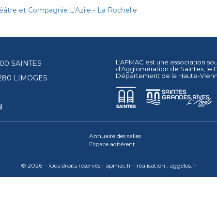
éâtre et Compagnie L'Azile - La Rochelle
L'APMAC est une association so
17100 SAINTES
d'Agglomération de Saintes
, le
Département de la Haute-Vien
87280 LIMOGES
l
Annuaire des salles
Espace adhérent
© 2026 - Tous droits réservés - apmac.fr - réalisation :
aggelos.fr