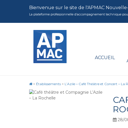
Bienvenue sur le site de l'APMAC Nouvelle
La plateforme professionnelle d’accompagnement technique pour la 
ACCUEIL
>
Établissements
>
L’Azile – Café Théâtre et Concert – La 
CAF
RO
28/0