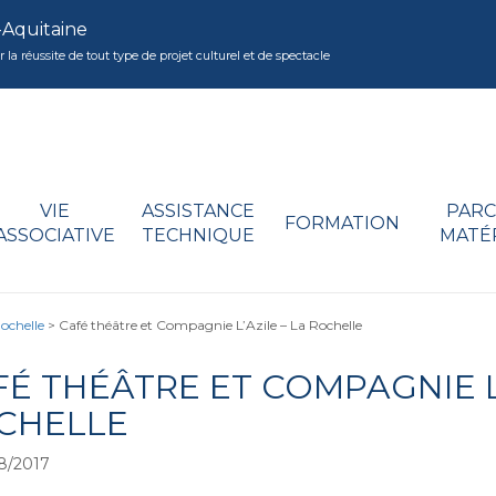
-Aquitaine
réussite de tout type de projet culturel et de spectacle
VIE
ASSISTANCE
PARC
FORMATION
ASSOCIATIVE
TECHNIQUE
MATÉ
Rochelle
>
Café théâtre et Compagnie L’Azile – La Rochelle
É THÉÂTRE ET COMPAGNIE L’
CHELLE
8/2017