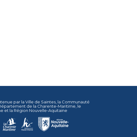
utenue par la
Ville de Saintes
, la
Communauté
Département de la Charente-Maritime
, le
ne
et la
Région Nouvelle-Aquitaine