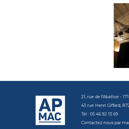
21, rue de l'Abattoir - 
43 rue Henri Giffard, 
Tél : 05 46 92 13 69
Contactez-nous par mai