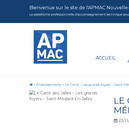
Bienvenue sur le site de l'APMAC Nouvelle
La plateforme professionnelle d’accompagnement technique pour la 
ACCUEIL
>
Établissements
>
Le Carré – Les grands foyers – Saint-M
LE 
MÉ
23/11