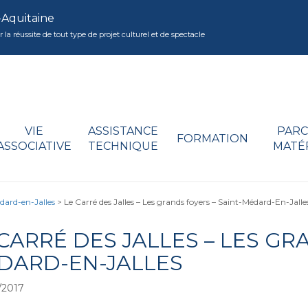
-Aquitaine
réussite de tout type de projet culturel et de spectacle
VIE
ASSISTANCE
PARC
FORMATION
ASSOCIATIVE
TECHNIQUE
MATÉ
édard-en-Jalles
>
Le Carré des Jalles – Les grands foyers – Saint-Médard-En-Jalle
CARRÉ DES JALLES – LES GR
DARD-EN-JALLES
/2017